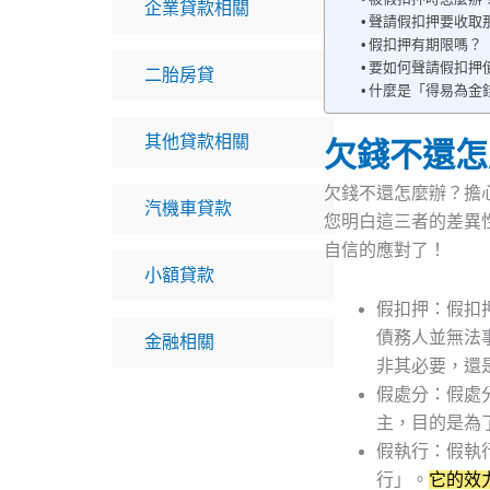
企業貸款相關
聲請假扣押要收取
假扣押有期限嗎？
要如何聲請假扣押
二胎房貸
什麼是「得易為金
其他貸款相關
欠錢不還怎
欠錢不還怎麼辦？擔
汽機車貸款
您明白這三者的差異
自信的應對了！
小額貸款
假扣押：假扣
債務人並無法
金融相關
非其必要，還
假處分：假處
主，目的是為
假執行：假執
行」。
它的效