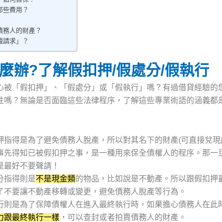
那些費用？
債務人的財產？
錢請求」？
麼辦?了解假扣押/假處分/假執行
心被「假扣押」、「假處分」或「假執行」嗎？有過借貸經驗的
性嗎？無論是否面臨這些法律程序，了解這些專業術語的涵義都
押指得是為了避免債務人脫產，所以對其名下的財產(可直接兌現
事先得知已被假扣押之事，是一種用來保全債權人的程序。那一
是最好不要聲請！
分指得則是
不是現金類
的物品，比如說是不動產。所以跟假扣押
了不要讓不動產移轉或變更，避免債務人脫產等行為。
行則是為了保障債權人在進入最終執行時，如果擔心債務人在此
力跟最終執行一樣
，可以查封或者拍賣債務人的財產。