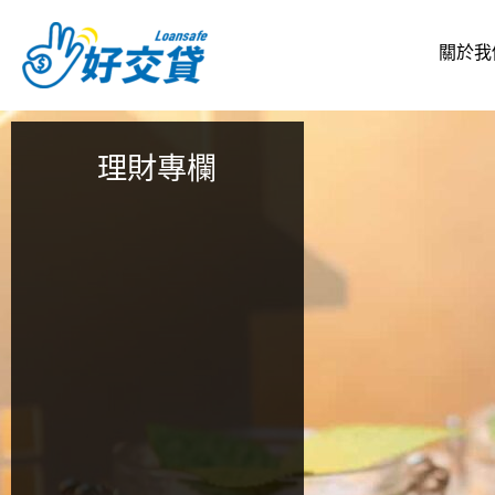
跳
至
關於我
主
要
內
容
理財專欄