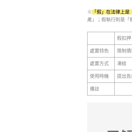
※
「假」在法律上是
產」；假執行則是「
假扣押
處置特色
限制債
處置方式
凍結
使用時機
提出告
備註