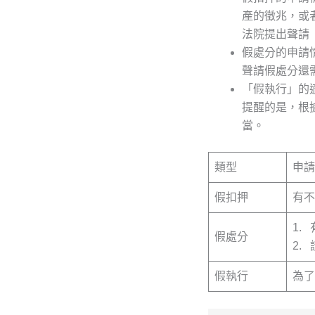
產的徵兆，或
法院提出聲請
假處分的申請
聲請假處分還
「假執行」的
提醒的是，根
當。
類型
申請
假扣押
有不
1.
假處分
2.
假執行
為了