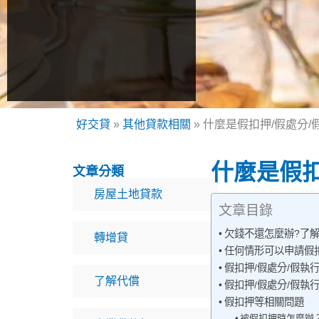
好交貸
»
其他貸款相關
»
什麼是假扣押/假處分
什麼是假扣
文章分類
房屋土地貸款
文章目錄
欠錢不還怎麼辦?了解
轉增貸
任何情形可以申請假扣
假扣押/假處分/假執
了解代償
假扣押/假處分/假執
假扣押等相關問題
被假扣押時怎麼辦