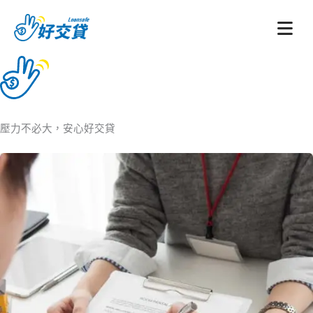
跳
至
主
要
內
容
壓力不必大，安心好交貸