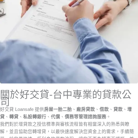
關於好交貸-台中專業的貸款公
司
好交貸 Loansafe 提供
房屋一胎二胎
、
廠房貸款
、
借款
、
貸款
、
增
貸
、
轉貸
、
私設轉銀行
、
代償
、
債務等管理諮詢服務
。
我們對於增貸款之授信標準與審核流程皆有相當深入的熟悉與瞭
解，並且協助您轉增貸，以最快速度解決您資金上的需求，手續簡