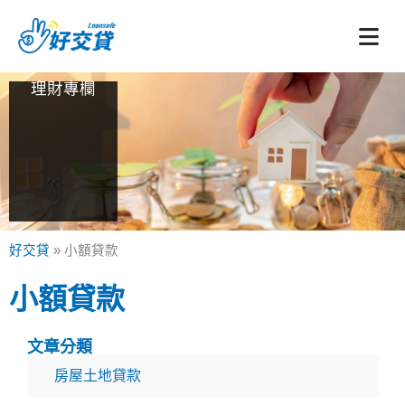
跳
至
主
要
理財專欄
內
容
好交貸
»
小額貸款
小額貸款
文章分類
房屋土地貸款