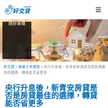
跳
至
主
要
理財專欄
內
容
好交貸
»
房屋土地貸款
»
央行升息後，新青安房貸是否是房貸最
佳的選擇，轉貸能否省更多
央行升息後，新青安房貸是
否是房貸最佳的選擇，轉貸
能否省更多