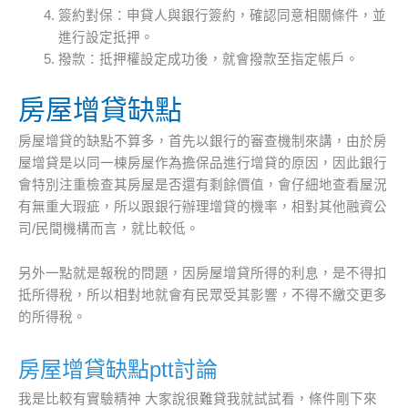
簽約對保：申貸人與銀行簽約，確認同意相關條件，並
進行設定抵押。
撥款：抵押權設定成功後，就會撥款至指定帳戶。
房屋增貸缺點
房屋增貸的缺點不算多，首先以銀行的審查機制來講，由於房
屋增貸是以同一棟房屋作為擔保品進行增貸的原因，因此銀行
會特別注重檢查其房屋是否還有剩餘價值，會仔細地查看屋況
有無重大瑕疵，所以跟銀行辦理增貸的機率，相對其他融資公
司/民間機構而言，就比較低。
另外一點就是報稅的問題，因房屋增貸所得的利息，是不得扣
抵所得稅，所以相對地就會有民眾受其影響，不得不繳交更多
的所得稅。
房屋增貸缺點ptt討論
我是比較有實驗精神 大家說很難貸我就試試看，條件剛下來