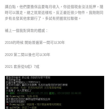
講白點，他們要擔保品要每月收入，你這個現金沒法抵押，隨
時可以匯走，總之就是這樣啦，反正最近很少物件，我剛剛同
步有去發其他家銀行了，多試有把握就拉聯徵。
補上一個我對貸款的體感：
2016的時候 開始普遍第一間可以30年
2020 第二間以後也可以30年
2021 套房從6成》7成