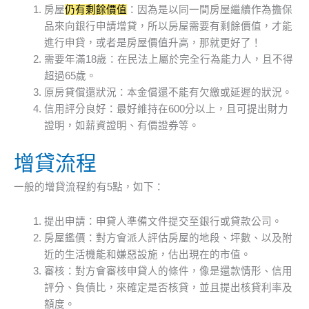
房屋
仍有剩餘價值
：因為是以同一間房屋繼續作為擔保
品來向銀行申請增貸，所以房屋需要有剩餘價值，才能
進行申貸，或者是房屋價值升高，那就更好了！
需要年滿18歲：在民法上屬於完全行為能力人，且不得
超過65歲。
原房貸償還狀況：本金償還不能有欠繳或延遲的狀況。
信用評分良好：最好維持在600分以上，且可提出財力
證明，如薪資證明、有價證券等。
增貸流程
一般的增貸流程約有5點，如下：
提出申請：申貸人準備文件提交至銀行或貸款公司。
房屋鑑價：對方會派人評估房屋的地段、坪數、以及附
近的生活機能和嫌惡設施，估出現在的市值。
審核：對方會審核申貸人的條件，像是還款情形、信用
評分、負債比，來確定是否核貸，並且提出核貸利率及
額度。