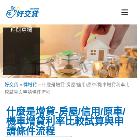
跳
至
主
要
理財專欄
內
容
好交貸
»
轉增貸
»
什麼是增貸-房屋/信用/原車/機車增貸利率比
較試算與申請條件流程
什麼是增貸-房屋/信用/原車/
機車增貸利率比較試算與申
請條件流程