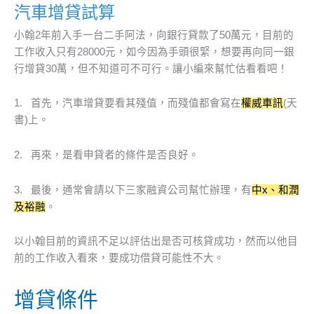
汽車增貸試算
小翰2年前入手一台二手阿法，向銀行貸款了50萬元，目前的
工作收入只有28000元，如今因為手頭很緊，想要再向同一銀
行增貸30萬，但不知道可不可行。讓小編來幫忙估看看吧！
1. 首先，汽車增貸要看其殘值，而殘值都會寫在
權威車訊
(天
書)上。
2. 再來，是看申貸者的條件是否良好。
3. 最後，通常會請以下三家融資公司幫忙辦理，有
中x、和潤
及裕融
。
以小翰目前的資訊不足以評估出是否可核貸成功，然而以他目
前的工作收入看來，要成功借貸可能性不大。
增貸條件