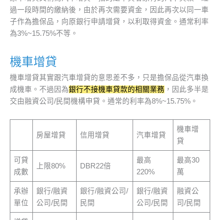
過一段時間的繳納後，由於再次需要資金，因此再次以同一車
子作為擔保品，向原銀行申請增貸，以利取得資金。通常利率
為3%~15.75%不等。
機車增貸
機車增貸其實跟汽車增貸的意思差不多，只是擔保品從汽車換
成機車。不過因為
銀行不接機車貸款的相關業務
，因此多半是
交由融資公司/民間機構申貸。通常的利率為8%~15.75%。
機車增
房屋增貸
信用增貸
汽車增貸
貸
可貸
最高
最高30
上限80%
DBR22倍
成數
220%
萬
承辦
銀行/融資
銀行/融資公司/
銀行/融資
融資公
單位
公司/民間
民間
公司/民間
司/民間