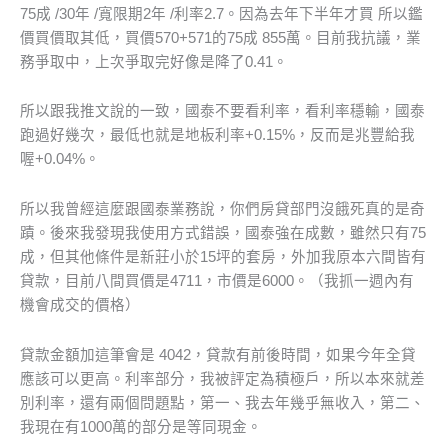
75成 /30年 /寬限期2年 /利率2.7。因為去年下半年才買 所以鑑
價買價取其低，買價570+571的75成 855萬。目前我抗議，業
務爭取中，上次爭取完好像是降了0.41。
所以跟我推文說的一致，國泰不要看利率，看利率穩輸，國泰
跑過好幾次，最低也就是地板利率+0.15%，反而是兆豐給我
喔+0.04%。
所以我曾經這麼跟國泰業務說，你們房貸部門沒餓死真的是奇
蹟。後來我發現我使用方式錯誤，國泰強在成數，雖然只有75
成，但其他條件是新莊小於15坪的套房，外加我原本六間皆有
貸款，目前八間買價是4711，市價是6000。（我抓一週內有
機會成交的價格）
貸款金額加這筆會是 4042，貸款有前後時間，如果今年全貸
應該可以更高。利率部分，我被評定為積極戶，所以本來就差
別利率，還有兩個問題點，第一、我去年幾乎無收入，第二、
我現在有1000萬的部分是等同現金。