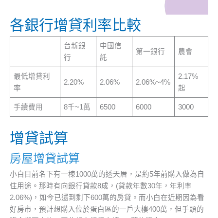
各銀行增貸利率比較
台新銀
中國信
第一銀行
農會
行
託
最低增貸利
2.17%
2.20%
2.06%
2.06%~4%
率
起
手續費用
8千~1萬
6500
6000
3000
增貸試算
房屋增貸試算
小白目前名下有一棟1000萬的透天厝，是約5年前購入做為自
住用途。那時有向銀行貸款8成，(貸款年數30年，年利率
2.06%)，如今已還到剩下600萬的房貸。而小白在近期因為看
好房市，預計想購入位於蛋白區的一戶大樓400萬，但手頭的