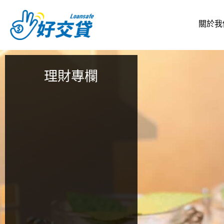
跳
至
關於我
主
要
內
容
理財專欄