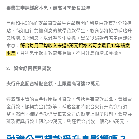
畢業生申請緩繳本息，最高可享最長
12
年
目前超過93%的就學貸款學生在學期間的利息由教育部全額補
貼，尚須自行負擔利息的就學貸款學生，教育部將協助補貼升
息所增加之利息，以減輕學生負擔。畢業後還款者若申請緩繳
本息，
符合每月平均收入未達5萬元資格者可享最長12年緩繳
本息
，且利息全額由教育部負擔，不因升息而增加負擔。
3.
資金紓困振興貸款
央行升息配合補貼金額，上限最高可達
22
萬元
經濟部主管的資金紓困振興貸款，包括舊有貸款展延、營運資
金貸款、振興資金貸款等，補貼金額將配合央行升息進行調
整。然而，補貼金額仍受每家公司的額度上限所限制，舊貸展
延及振興貸款上限為22萬元，營運資金貸款上限為5.5萬元。