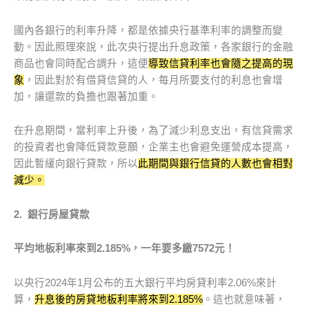
國內各銀行的利率升降，都是依據央行基準利率的調整而變
動。因此照理來說，此次央行提出升息政策，各家銀行的金融
商品也會同時配合調升，這便
導致信貸利率也會隨之提高的現
象
，因此對於有借貸信貸的人，每月所要支付的利息也會增
加，讓還款的負擔也跟著加重。
在升息期間，當利率上升後，為了減少利息支出，有信貸需求
的投資者也會降低貸款意願，企業主也會避免運營成本提高，
因此暫緩向銀行貸款，所以
此期間與銀行信貸的人數也會相對
減少。
2.
銀行房屋貸款
平均地板利率來到2.185%，一年要多繳7572元！
以央行2024年1月公布的五大銀行平均房貸利率2.06%來計
算，
升息後的房貸地板利率將來到2.185%
。這也就意味著，