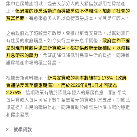
集中在房地產領域，過去大部分人的大額借款都用在房地產
上，
但過度的炒房活動進而導致房價不停飆漲，加劇了社會的
貧富差距
，有愈來愈多人難以負荷買房成本，尤其是年輕人。
之前政府為了照顧青年政策，曾推出新青安貸款，以幫助無自
有住房的家庭購屋。如今央行宣布升息半碼後，
政府宣佈不論
是對現有貸款戶還是新貸款戶，都提供政府全額補貼，以減輕
升息帶來的壓力
。希望能降低降低對民眾生活的負擔，同時維
護房地產市場的穩定發展。
根據最新資料顯示，
新青安貸款的利率將維持1.175%（政府
會補貼差匯至優惠期滿），而於2026年8月1日才回復為
2.275%
。這項政策有助於降低年輕人的購房負擔，預計平均
每戶貸款人每月可省下數千至數萬元的貸款利息支出，期望此
舉能提升市民的購房信心，同時有助於維護房地產市場的穩定
和健康發展。
2.
就學貸款