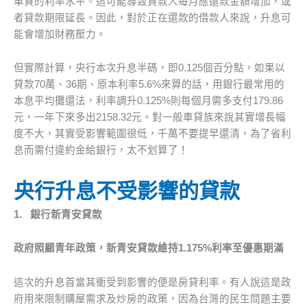
車貸的利率水平。這可能導致貸款人每月應還款金額增加，或
者貸款期限延長。因此，對於正在還款的借款人來說，升息可
能會增加財務壓力。
但實際計算，央行本次升息半碼，即0.125個百分點，如果以
貸款70萬、36期、原本利率5.6%來算的話，用銀行最常用的
本息平均攤還法，利率調升0.125%則每個月需多支付179.86
元，一年下來多出2158.32元。對一般車貸族來說其實增長幅
度不大，其實受影響範圍很低，千萬不要提早還清，為了省利
息而需付違約金給銀行，太不划算了！
央行升息不受影響的貸款
1.
銀行新青安貸款
政府照顧青年政策，新青安貸款維持
1.175%
利率至優惠期滿
這次的升息首當其衝受到影響的便是房貸利率。有人說這是政
府用來限制購屋需求及炒房的政策，因為台灣的民生問題主要