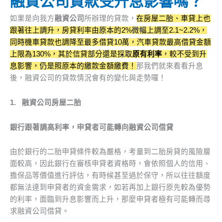
融資公司貸款受升息影響嗎？
如果是向我方
融資公司
所辦理的貸款，
在房屋二胎、車貸上也
跟著往上調升，房貸利率由原本的2%微幅上調至2.1~2.2%，
同時機車貸款也調降至最多借貸10萬，汽車貸款最高借貸金額
上限為130%，其於信貸部分還是採取
原有利率
，較不受到升
息影響，仍是照原本的繳款金額繳費！
那我們就來看看升息
後，融資公司的貸款情況會有的變化與走勢囉！
1.
融資公司房屋二胎
銀行跟著調高利率，申貸者可能轉向融資公司借貸
由於銀行的二胎申貸條件較為嚴格，考量到二胎房貸的風險層
面較高，因此銀行在審核申貸者資格時，會依照個人的信用、
擔保品等價值進行評估，有時候甚至過於保守，所以往往額度
都無法達到申貸者的資金需求，如若再加上銀行原先較為優勢
的利率，面臨到升息影響而上升，那麼申貸者極有可能轉而尋
求融資公司借貸。