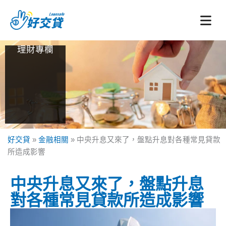
跳
至
主
要
理財專欄
內
容
好交貸
»
金融相關
»
中央升息又來了，盤點升息對各種常見貸款
所造成影響
中央升息又來了，盤點升息
對各種常見貸款所造成影響