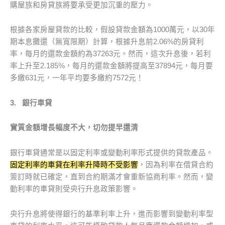
購屋族和房貸族將要承受更加沉重的壓力。
根據各家房屋貸款的比較，假設貸款金額為1000萬元，以30年
期本息攤還（無寬限期）計算，根據升息前2.06%的房貸利
率，每月的還款金額約為37263元。然而，這次升息後，若利
率上升至2.185%，每月的還款金額將提高至37894元，每月要
多繳631元，一年平均要多繳約7572元！
3.
銀行車貸
實質金額增長幅度不大，切勿提早還清
銀行車貸通常是以固定利率或變動利率形式提供的貸款產品。
固定利率的車貸在利率升降時不受影響
，因為利率在借貸合約
簽訂時就已確定，直到合約期滿才會重新協商利率。然而，變
動利率的車貸則受央行升息政策影響。
央行升息將使得銀行的基準利率上升，進而影響到變動利率型