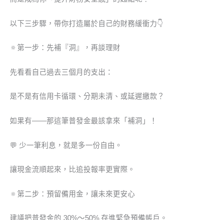
以下三步驟，帶你打造屬於自己的財務緩衝力👇
🔅第一步：先補『洞』，再談理財
先看看自己過去三個月的支出：
是不是有信用卡循環、分期未清、或延遲繳款？
如果有——那這筆普發金最該拿來「補洞」！
💬 少一筆利息，就是多一份自由。
讓現金流順起來，比追投報率更實際。
🔅第二步：預留備用金，讓未來更安心
建議把普發金的 30%～50% 存進緊急預備帳戶。