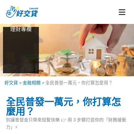
跳
至
主
要
理財專欄
內
容
好交貸
»
金融相關
»
全民普發一萬元，你打算怎麼用？
全民普發一萬元，你打算怎
麼用？
別讓普發金只帶來短暫快樂 👉 用 3 步驟打造你的「財務緩衝
力」⚡