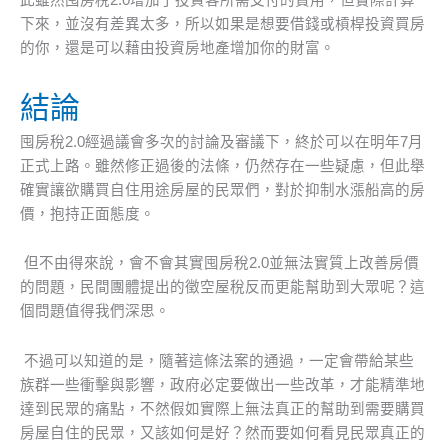
此雖然囤房稅2.0增加了投資客所需支付的費用，但實際計算
下來，並沒有差異太多，所以如果是想要借錢或槓桿投資買房
的你，還是可以藉由投資房地產增加你的財富。
結論
囤房稅2.0經過議會多次的討論及審議下，終於可以在明年7月
正式上路。雖然修正過後的法條，仍然存在一些疑慮，但此舉
確實讓欲購買自住用途房屋的民眾們，對於抑制水漲船高的房
價，抱持正面態度。
但不由得來說，會不會其實囤房稅2.0並無法實質上改善房價
的問題，民間團體提出的徵空屋稅反而更能幫助到大眾呢？這
個問題值得我們深思。
不過可以知道的是，隨著這條法案的通過，一定會帶給某些
族群一些衝擊與影響，政府必定要做出一些改革，才能精準地
達到民眾的痛點，不然假如實際上無法真正的幫助到需要購買
房屋自住的民眾，又該如何是好？然而要如何看見民眾真正的