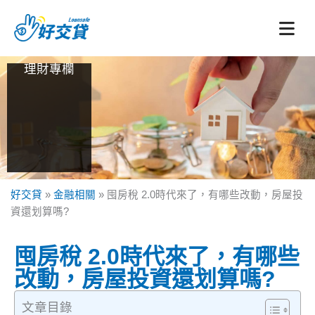
跳
至
主
要
理財專欄
內
容
好交貸
»
金融相關
»
囤房稅 2.0時代來了，有哪些改動，房屋投
資還划算嗎?
囤房稅 2.0時代來了，有哪些
改動，房屋投資還划算嗎?
文章目錄