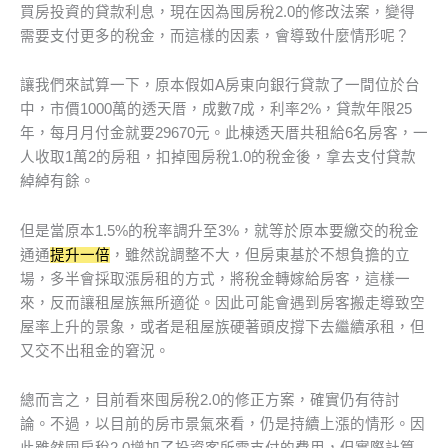
買房投資的貸款利息，現在因為囤房稅2.0的修改法案，變得
需要支付更多的稅金，而這樣的因素，會導致什麼情形呢？
讓我們來試算一下，原本假如A房東向銀行貸款了一間位於台
中，市價1000萬的透天厝，成數7成，利率2%，貸款年限25
年，每月月付金就要29670元。此棟透天厝共租給6名房客，一
人收取1萬2的房租，扣掉囤房稅1.0的稅金後，拿去支付貸款
綽綽有餘。
但是當原本1.5%的稅率調升至3%，就等於原本要繳交的稅金
通通
提升一倍
，雖然說調整不大，但房東基於不想負擔的立
場，多半會採取漲房租的方式，將稅金轉嫁給房客，這樣一
來，反而讓租屋族無所適從。因此可能會遇到房客搬走導致空
屋率上升的景象，或者是租屋族硬著頭皮撐下去繼續承租，但
又交不出租金的窘況。
總而言之，目前看來囤房稅2.0的修正方案，確實仍有待討
論。不過，以目前的房市景氣來看，仍是持續上漲的情形。因