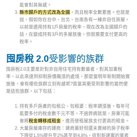
能會對其無感。
縣市歸戶的方式改為全國
，而且稅率全數累進。也就是
說，假如你在台中、台北、台南各有一棟非自住房屋，
以前是適用持有1戶房屋的稅率，現在改為全國歸戶的
話，在變成持有3戶的多屋族後，你就需要支付更高的
稅率。
囤房稅 2.0
受影響的族群
囤房稅2.0主要是針對非自用住宅持有數量者，對其加重稅
率，以此來達到抑制房價飆漲的處境，那麼當明年新制開始實
施後，會有哪些族群立刻有感呢?首當其衝受到影響的當然便
是這些族群，以下包括：
持有多戶房產的包租公、包租婆：稅率調漲後，每年可
能要多付的稅金數千元不等，不過弊病就是，房東可能
會將
稅金轉移成租金
，進而使租屋族支付更高的租金。
大量房屋庫存的建商：建商蓋好但還未賣掉的房子稅率
下限從1.5%提升至2%甚至到4.8%，這對新建案的業者