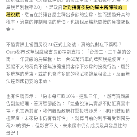
囤房稅其實是《房屋稅條例》的修正草案，全名被稱之為「房
屋稅差別稅率2.0」。是政府
針對持有多房的屋主所課徵的一
種稅賦
，意旨在於讓各屋主釋出多餘的空房，進而透過升高的
稅率，適當的抑制飆漲的房價，也讓租屋族能間接的負擔起租
金。
不過實際上當囤房稅2.0正式上路後，真的能對症下藥嗎？
Ours都市改革組織秘書長彭揚凱直指：「台灣二、三千萬的公
寓，一年要繳的房屋稅，比一台60萬汽車的牌照稅還便宜。」
漲幅不大的稅負不僅無法讓投資客停下炒房的投機行為，屬於
多房族的房東，或許也會將多餘的稅賦移嫁至租金上，反而無
法達到起初要的果效。
也有名嘴表示：「房市每年跌10%、連跌三年」。然而寶麟廣
告副總經理，管清智卻認為：「這些說法其實都不貼近真實市
場，也言過其實，我們鼓勵政府打擊投機炒房，同時也鼓勵積
極置產，未來房市仍有看好性」。就算目前的利率有受到囤房
稅2.0的調升，但影響不大，未來房市仍有成長及具發展性的
景況！