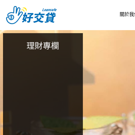
跳
至
關於我
主
要
內
容
理財專欄