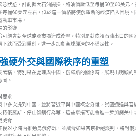
緊急狀態，計劃擴大石油開採，將油價壓低至每桶50至60美元
在每桶60美元左右，低於這一價格將使俄羅斯的經濟陷入困境。
電動車市場。
場的影響
策可能會對全球能源市場造成衝擊，特別是對依賴石油出口的國
價下跌而受到重創，進一步加劇全球經濟的不穩定性。
強硬外交與國際秩序的重塑
硬著稱，特別是在處理與中國、俄羅斯的關係時，展現出明顯的
意圖。
與要求
說中多次提到中國，並將習近平與中國概念分離，試圖通過與習
支持俄羅斯、停止傾銷行為等，這些舉措可能會進一步加劇美中
裁威脅
任後24小時內推動烏俄停戰，並威脅如果普京拒絕談判，將對俄