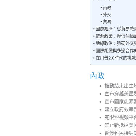
內政
外交
貿易
國際經濟：從貿易戰
能源政策：壓低油價
地緣政治：強硬外交
國際組織與多邊合作
在川普2.0時代的挑
內政
推動結束出生
宣布穿越美墨
宣布國家能源
建立政府效率部
寬限短視頻平台T
禁止新抵達美
暫停難民接納