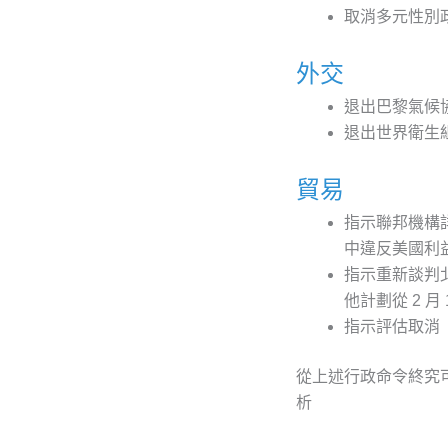
取消多元性別
外交
退出巴黎氣候協
退出世界衛生組
貿易
指示聯邦機構
中違反美國利
指示重新談判
他計劃從 2 
指示評估取消
從上述行政命令終究
析