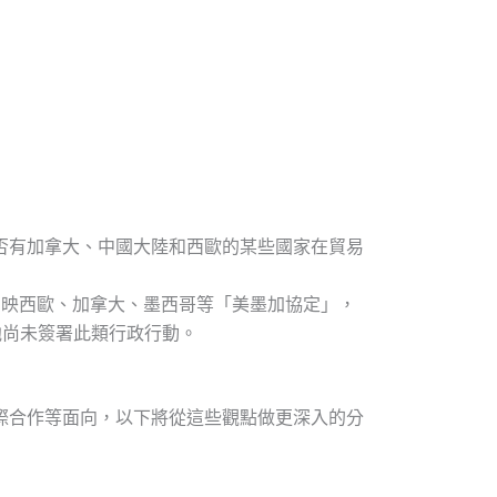
否有加拿大、中國大陸和西歐的某些國家在貿易
以反映西歐、加拿大、墨西哥等「美墨加協定」，
止他尚未簽署此類行政行動。
際合作等面向，以下將從這些觀點做更深入的分