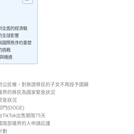
到全面的經濟戰
的全球影響
與國際秩序的重塑
的挑戰
戰與機遇
地公民權，對無證移民的子女不再授予國籍
邊界的移民為國家緊急狀況
緊急狀況
門(DOGE)
ikTok出售期限75天
國南部邊界的人申請庇護
計劃