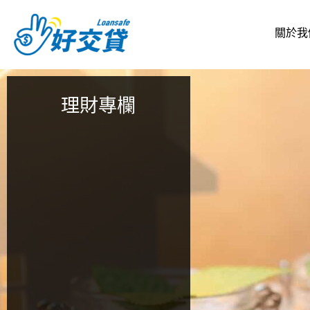
跳
至
關於我
主
要
內
容
理財專欄