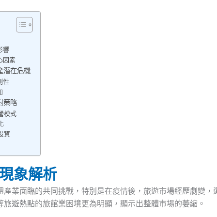
影響
心因素
產潛在危機
測性
加
對策略
經營模式
化
投資
現象解析
體產業面臨的共同挑戰，特別是在疫情後，旅遊市場經歷劇變，
等旅遊熱點的旅館業困境更為明顯，顯示出整體市場的萎縮。