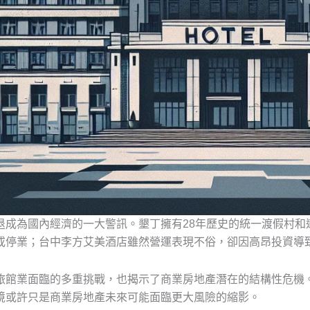
退成為國內經濟的一大警訊。墾丁擁有28年歷史的統一渡假村和
或停業；台中李方艾美酒店雖然營運表現不俗，卻因高昂投資導
旅館業面臨的多重挑戰，也揭示了商業房地產潛在的結構性危機
境或許只是商業房地產未來可能面臨更大風險的縮影。