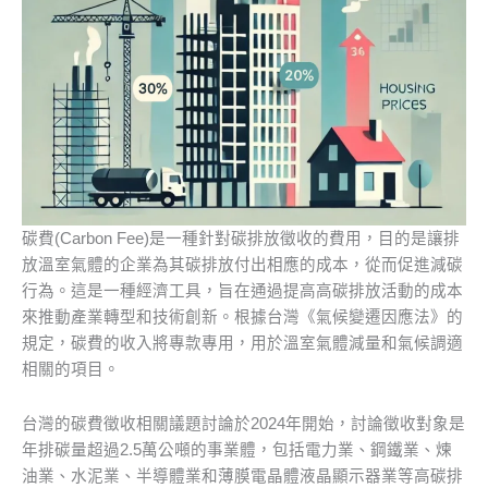
碳費(Carbon Fee)是一種針對碳排放徵收的費用，目的是讓排
放溫室氣體的企業為其碳排放付出相應的成本，從而促進減碳
行為。這是一種經濟工具，旨在通過提高高碳排放活動的成本
來推動產業轉型和技術創新。根據台灣《氣候變遷因應法》的
規定，碳費的收入將專款專用，用於溫室氣體減量和氣候調適
相關的項目。
台灣的碳費徵收相關議題討論於2024年開始，討論徵收對象是
年排碳量超過2.5萬公噸的事業體，包括電力業、鋼鐵業、煉
油業、水泥業、半導體業和薄膜電晶體液晶顯示器業等高碳排