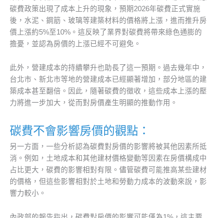
碳費政策出現了成本上升的現象，預期2026年碳費正式實施
後，水泥、鋼筋、玻璃等建築材料的價格將上漲，進而推升房
價上漲約5%至10%。這反映了業界對碳費將帶來綠色通膨的
擔憂，並認為房價的上漲已經不可避免。
此外，營建成本的持續攀升也助長了這一預期。過去幾年中，
台北市、新北市等地的營建成本已經顯著增加，部分地區的建
築成本甚至翻倍。因此，隨著碳費的徵收，這些成本上漲的壓
力將進一步加大，從而對房價產生明顯的推動作用。
碳費不會影響房價的觀點：
另一方面，一些分析認為碳費對房價的影響將被其他因素所抵
消。例如，土地成本和其他建材價格變動等因素在房價構成中
占比更大，碳費的影響相對有限。儘管碳費可能推高某些建材
的價格，但這些影響相對於土地和勞動力成本的波動來說，影
響力較小。
內政部的報告指出，碳費對房價的影響可能僅為1%，這主要