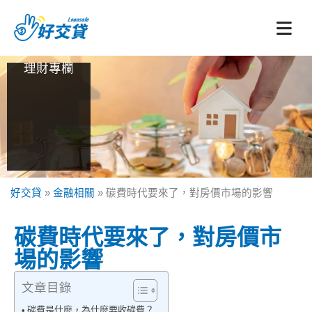
跳
至
主
要
理財專欄
內
容
好交貸
»
金融相關
»
碳費時代要來了，對房價市場的影響
碳費時代要來了，對房價市
場的影響
文章目錄
碳費是什麼，為什麼要收碳費？