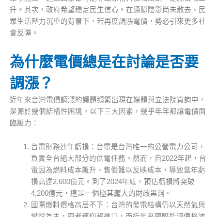
升。其次，政府希望穩定民生信心。在通膨陰影尚未散去、民
眾生活壓力沉重的背景下，若再度調漲電價，勢必引來更多社
會反彈。
為什麼電價總是在討論是否要
調漲？
近年來台灣電價調漲的議題頻繁出現在媒體與立法院質詢中，
是源於幾個結構性困境。以下三大因素，幾乎年年都讓電價面
臨壓力：
台電財務連年虧損：台電是台灣唯一的公營電力公司，
負責全台絕大部分的供電任務。然而，自2022年起，台
電因為燃料成本飆升、售價難以反映成本，導致當年虧
損高達2,600億元。到了2024年底，預估虧損將突破
4,200億元，這是一個極其龐大的財政黑洞。
國際燃料價格高居不下：台灣的發電結構仍以天然氣與
燃煤為主，兩者都仰賴進口，而近年來國際能源價格波