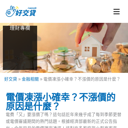
跳
至
主
要
理財專欄
內
容
好交貸
»
金融相關
»
電價凍漲小確幸？不漲價的原因是什麼？
電價凍漲小確幸？不漲價的
原因是什麼？
電費「又」要漲價了嗎？這句話近年來幾乎成了每到季節更替
或電價審議期間的熱門話題。根據經濟部最新的正式公告指