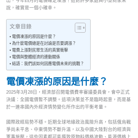
出，今年四月的電價確定凍漲！這對許多家庭與小型商家來
說，確實是一個小確幸。
文章目錄
電價凍漲的原因是什麼？
為什麼電價總是在討論是否要調漲？
電費上漲對民眾生活的真實衝擊
電價與整體經濟的連動關係
結語：我們該如何因應電價未來的挑戰？
電價凍漲的原因是什麼？
2025年3月28日，經濟部召開電價費率審議委員會，會中正式
決議：全國電價暫不調整。這項決策並不是臨時起意，而是基
於一連串國內外經濟情勢變化所作出的平衡考量。
國際政經局勢不穩。近期全球地緣政治風險升高，包括俄烏戰
爭尚未平息、中東情勢不斷升溫，以及中國大陸對台的經濟與
軍事施壓，這些因素都可能導致原物料價格波動、能源價格上