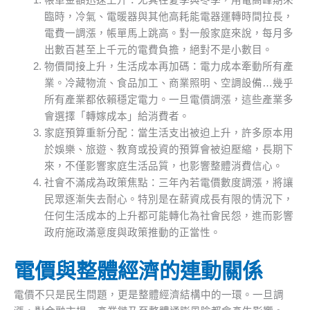
帳單金額迅速上升：尤其在夏季與冬季，用電高峰期來
臨時，冷氣、電暖器與其他高耗能電器運轉時間拉長，
電費一調漲，帳單馬上跳高。對一般家庭來說，每月多
出數百甚至上千元的電費負擔，絕對不是小數目。
物價間接上升，生活成本再加碼：電力成本牽動所有產
業。冷藏物流、食品加工、商業照明、空調設備…幾乎
所有產業都依賴穩定電力。一旦電價調漲，這些產業多
會選擇「轉嫁成本」給消費者。
家庭預算重新分配：當生活支出被迫上升，許多原本用
於娛樂、旅遊、教育或投資的預算會被迫壓縮，長期下
來，不僅影響家庭生活品質，也影響整體消費信心。
社會不滿成為政策焦點：三年內若電價數度調漲，將讓
民眾逐漸失去耐心。特別是在薪資成長有限的情況下，
任何生活成本的上升都可能轉化為社會民怨，進而影響
政府施政滿意度與政策推動的正當性。
電價與整體經濟的連動關係
電價不只是民生問題，更是整體經濟結構中的一環。一旦調