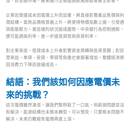
漲，對金融市場、產業鏈乃至整體通膨風險都會產生影響。
企業若營運成本因電價上升而加重，將直接影響產品售價與利
潤結構。當商品價格普遍上升，將使得物價指數上揚，引發通
貨膨脹壓力。當這樣的狀況變成趨勢，中央銀行為控制通膨，
便可能調高利率，進一步提高貸款與房貸利率。
對企業來說，借貸成本上升會影響資金周轉與投資意願；對民
眾來說，車貸、房貸、學貸等負擔也會跟著增加。整體經濟將
因消費力下降而放緩成長。
結語：我們該如何因應電價未
來的挑戰？
這次電價雖然凍漲，讓我們暫時鬆了一口氣，但虧損問題並沒
有解決，能源結構也未根本轉型。可以預見，只要根本問題不
解決，未來仍難避免電價再度上漲。