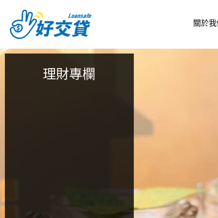
跳
至
關於我
主
要
內
容
理財專欄