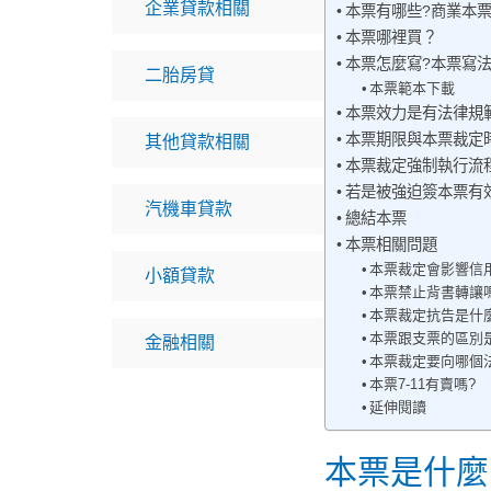
企業貸款相關
本票有哪些?商業本
本票哪裡買？
本票怎麼寫?本票寫
二胎房貸
本票範本下載
本票效力是有法律規
本票期限與本票裁定
其他貸款相關
本票裁定強制執行流
若是被強迫簽本票有
汽機車貸款
總結本票
本票相關問題
本票裁定會影響信
小額貸款
本票禁止背書轉讓
本票裁定抗告是什麼
本票跟支票的區別
金融相關
本票裁定要向哪個
本票7-11有賣嗎?
延伸閱讀
本票是什麼