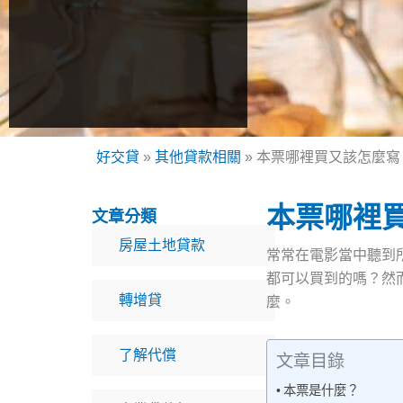
好交貸
»
其他貸款相關
»
本票哪裡買又該怎麼寫
本票哪裡
文章分類
房屋土地貸款
常常在電影當中聽到
都可以買到的嗎？然
轉增貸
麼。
了解代償
文章目錄
本票是什麼？