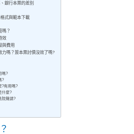
票、銀行本票的差別
法格式與範本下載
範嗎？
時效
程與費用
效力嗎？簽本票討債沒效了嗎?
用嗎?
嗎?
?有用嗎?
是什麼?
法院聲請?
？