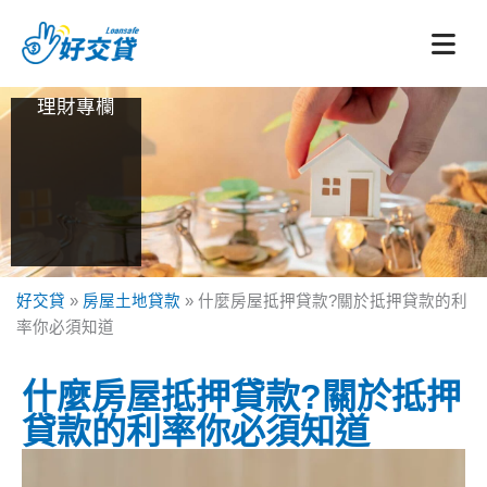
跳
至
主
要
理財專欄
內
容
好交貸
»
房屋土地貸款
»
什麼房屋抵押貸款?關於抵押貸款的利
率你必須知道
什麼房屋抵押貸款?關於抵押
貸款的利率你必須知道