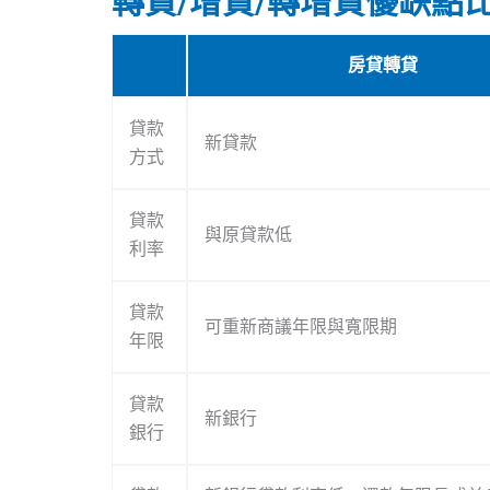
轉貸/增貸/轉增貸優缺點
房貸轉貸
貸款
新貸款
方式
貸款
與原貸款低
利率
貸款
可重新商議年限與寬限期
年限
貸款
新銀行
銀行