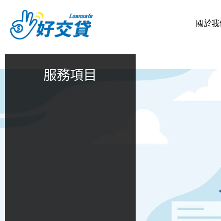
跳
至
關於我
主
要
內
容
服務項目